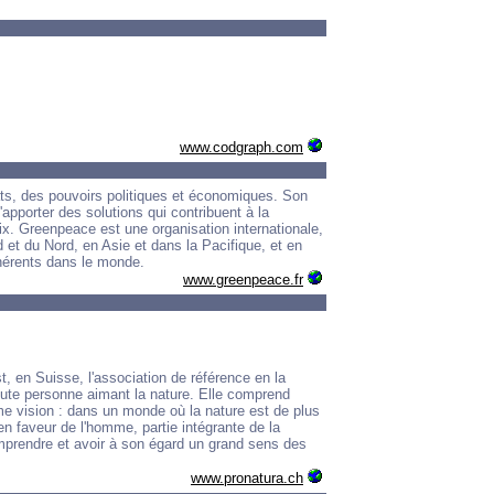
www.codgraph.com
ts, des pouvoirs politiques et économiques. Son
'apporter des solutions qui contribuent à la
aix. Greenpeace est une organisation internationale,
et du Nord, en Asie et dans la Pacifique, et en
dhérents dans le monde.
www.greenpeace.fr
t, en Suisse, l'association de référence en la
toute personne aimant la nature. Elle comprend
e vision : dans un monde où la nature est de plus
en faveur de l'homme, partie intégrante de la
comprendre et avoir à son égard un grand sens des
www.pronatura.ch